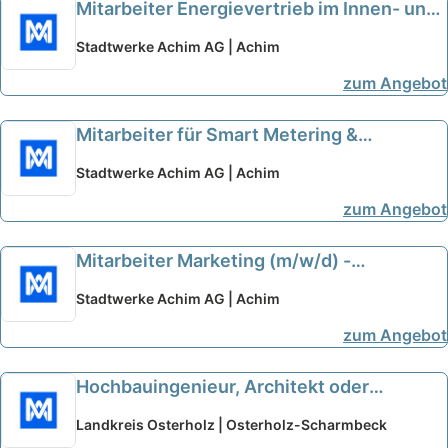
Mitarbeiter Energievertrieb im Innen- und
Außendienst (m/w/d) - Stadtwerke Achim
Stadtwerke Achim AG | Achim
AG
neu
zum Angebot
Mitarbeiter für Smart Metering &
Messstellenbetrieb (m/w/d) - Stadtwerke
Stadtwerke Achim AG | Achim
Achim AG
neu
zum Angebot
Mitarbeiter Marketing (m/w/d) -
Stadtwerke Achim AG
neu
Stadtwerke Achim AG | Achim
zum Angebot
Hochbauingenieur, Architekt oder
Stadtplaner (m/w/d) für das technische
Landkreis Osterholz | Osterholz-Scharmbeck
Sachgebiet des Bauordnungsamtes -