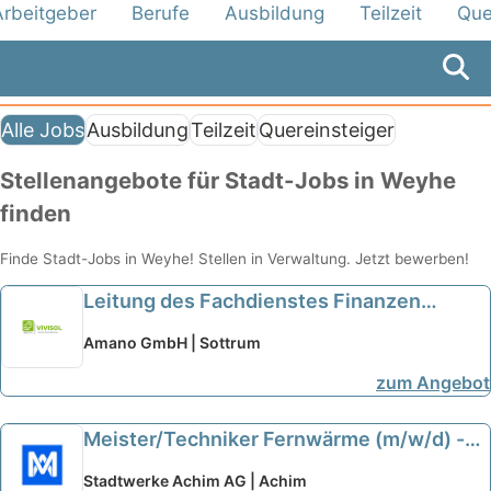
Arbeitgeber
Berufe
Ausbildung
Teilzeit
Que
Alle Jobs
Ausbildung
Teilzeit
Quereinsteiger
Stellenangebote für Stadt-Jobs in Weyhe
finden
Finde Stadt-Jobs in Weyhe! Stellen in Verwaltung. Jetzt bewerben!
Leitung des Fachdienstes Finanzen
(m/w/d) bei Kreisausschuss des
Amano GmbH | Sottrum
Landkreises Hersfeld-Rotenburg
zum Angebot
ausgewählt
neu
Meister/Techniker Fernwärme (m/w/d) -
Stadtwerke Achim AG
neu
Stadtwerke Achim AG | Achim