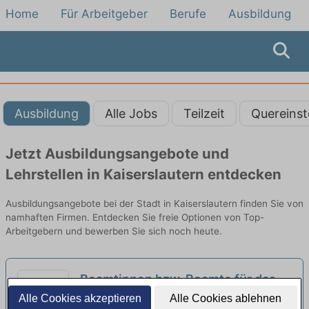
Home
Für Arbeitgeber
Berufe
Ausbildung
Ausbildung
Alle Jobs
Teilzeit
Quereinst
Jetzt Ausbildungsangebote und
Lehrstellen in Kaiserslautern entdecken
Ausbildungsangebote bei der Stadt in Kaiserslautern finden Sie von
namhaften Firmen. Entdecken Sie freie Optionen von Top-
Arbeitgebern und bewerben Sie sich noch heute.
Beamtinnen bzw. Beamte für das
zweite Einstiegsamt der Laufbahn
Alle Cookies akzeptieren
Alle Cookies ablehnen
Stadtverwaltung Kaiserslautern |