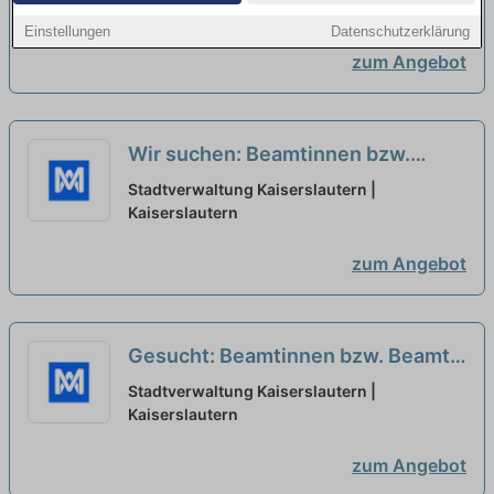
Polizei und Feuerwehr -
Kaiserslautern
Einstellungen
Datenschutzerklärung
Brandmeisterinnen bzw.
zum Angebot
Brandmeister (m/w/d)
neu
Wir suchen: Beamtinnen bzw.
Beamte für das zweite
Stadtverwaltung Kaiserslautern |
Einstiegsamt der Laufbahn Polizei
Kaiserslautern
und Feuerwehr -
zum Angebot
Brandmeisterinnen bzw.
Brandmeister (m/w/d)
neu
Gesucht: Beamtinnen bzw. Beamte
für das zweite Einstiegsamt der
Stadtverwaltung Kaiserslautern |
Laufbahn Polizei und Feuerwehr -
Kaiserslautern
Brandmeisterinnen bzw.
zum Angebot
Brandmeister (m/w/d)
neu