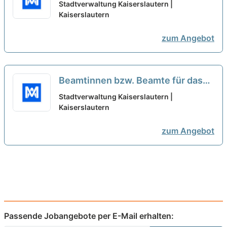
zweite Einstiegsamt der Laufbahn
Stadtverwaltung Kaiserslautern |
Polizei und Feuerwehr -
Kaiserslautern
Brandmeisterinnen bzw.
zum Angebot
Brandmeister (m/w/d) -
Stadtverwaltung Kaiserslautern
neu
Beamtinnen bzw. Beamte für das
zweite Einstiegsamt der Laufbahn
Stadtverwaltung Kaiserslautern |
Polizei und Feuerwehr -
Kaiserslautern
Brandmeisterinnen bzw.
zum Angebot
Brandmeister (m/w/d) -
Kaiserslautern
neu
Passende Jobangebote per E-Mail erhalten: