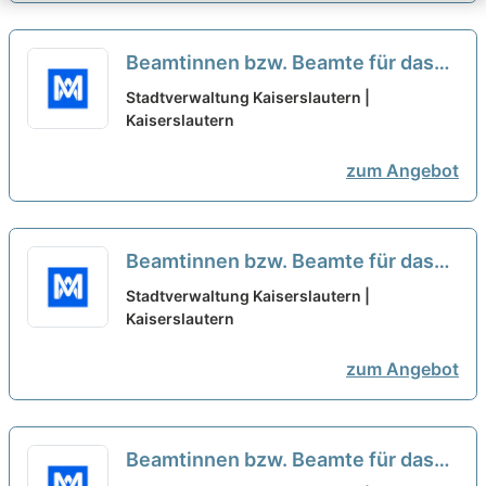
Beamtinnen bzw. Beamte für das
zweite Einstiegsamt der Laufbahn
Stadtverwaltung Kaiserslautern |
Polizei und Feuerwehr -
Kaiserslautern
Brandmeisterinnen bzw.
zum Angebot
Brandmeister (m/w/d) gesucht
neu
Beamtinnen bzw. Beamte für das
zweite Einstiegsamt der Laufbahn
Stadtverwaltung Kaiserslautern |
Polizei und Feuerwehr -
Kaiserslautern
Brandmeisterinnen bzw.
zum Angebot
Brandmeister (m/w/d)
neu
Beamtinnen bzw. Beamte für das