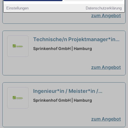
Feuerwehrimmobilien
neu
Einstellungen
Datenschutzerklärung
zum Angebot
Technische/n Projektmanager*in
(m/w/d) für Polizei- &
Sprinkenhof GmbH | Hamburg
Feuerwehrimmobilien
neu
zum Angebot
Ingenieur*in / Meister*in /
Techniker*in als
Sprinkenhof GmbH | Hamburg
Projektmanager*in (m/w/d)
Elektrotechnik für Polizei- &
zum Angebot
Feuerwehrimmobilien
neu