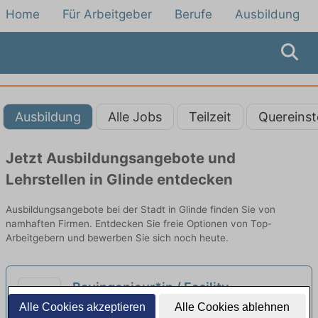
Home
Für Arbeitgeber
Berufe
Ausbildung
Ausbildung
Alle Jobs
Teilzeit
Quereinst
Jetzt Ausbildungsangebote und
Lehrstellen in Glinde entdecken
Ausbildungsangebote bei der Stadt in Glinde finden Sie von
namhaften Firmen. Entdecken Sie freie Optionen von Top-
Arbeitgebern und bewerben Sie sich noch heute.
Bauingenieur*in / Facility
Manager*in (m/w/d) Polizei- und
Alle Cookies akzeptieren
Alle Cookies ablehnen
Sprinkenhof GmbH | Hamburg