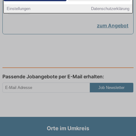
Elektroniker für Betriebstechnik
Grosskraftwerk Mannheim AG | Mannheim
Einstellungen
Datenschutzerklärung
(m/w/d)
neu
zum Angebot
Passende Jobangebote per E-Mail erhalten:
Job Newsletter
Orte im Umkreis