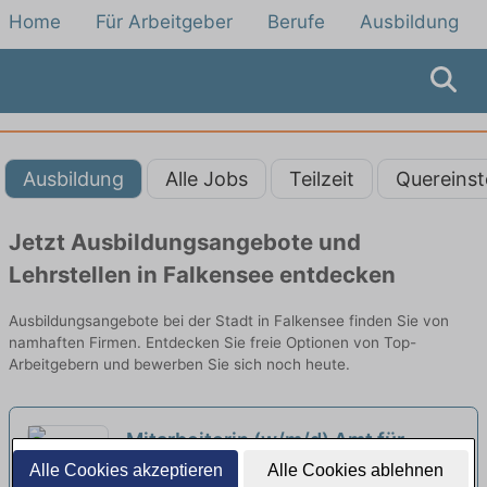
Home
Für Arbeitgeber
Berufe
Ausbildung
Ausbildung
Alle Jobs
Teilzeit
Quereinst
Jetzt Ausbildungsangebote und
Lehrstellen in Falkensee entdecken
Ausbildungsangebote bei der Stadt in Falkensee finden Sie von
namhaften Firmen. Entdecken Sie freie Optionen von Top-
Arbeitgebern und bewerben Sie sich noch heute.
Mitarbeiterin (w/m/d) Amt für
Ausbildungsförderung
Alle Cookies akzeptieren
Alle Cookies ablehnen
neu
Studentenwerk Leipzig Anstalt des