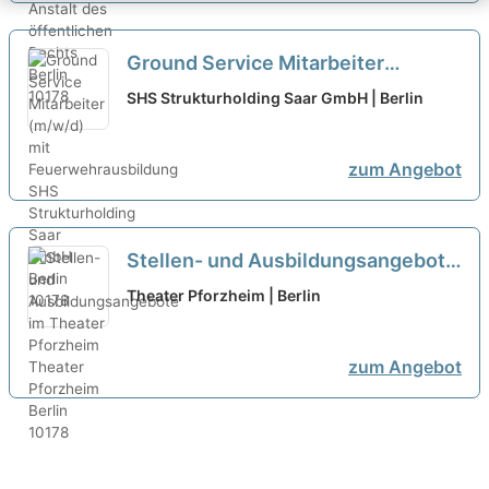
Ground Service Mitarbeiter
(m/w/d) mit Feuerwehrausbildung
SHS Strukturholding Saar GmbH | Berlin
neu
zum Angebot
Stellen- und Ausbildungsangebote
im Theater Pforzheim
neu
Theater Pforzheim | Berlin
zum Angebot