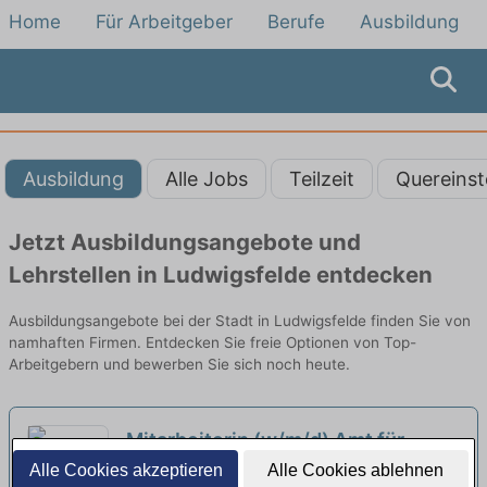
Home
Für Arbeitgeber
Berufe
Ausbildung
Ausbildung
Alle Jobs
Teilzeit
Quereinst
Jetzt Ausbildungsangebote und
Lehrstellen in Ludwigsfelde entdecken
Ausbildungsangebote bei der Stadt in Ludwigsfelde finden Sie von
namhaften Firmen. Entdecken Sie freie Optionen von Top-
Arbeitgebern und bewerben Sie sich noch heute.
Mitarbeiterin (w/m/d) Amt für
Ausbildungsförderung
Alle Cookies akzeptieren
Alle Cookies ablehnen
neu
Studentenwerk Leipzig Anstalt des