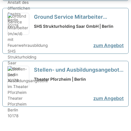
Ground Service Mitarbeiter
(m/w/d) mit Feuerwehrausbildung
SHS Strukturholding Saar GmbH | Berlin
neu
zum Angebot
Stellen- und Ausbildungsangebote
im Theater Pforzheim
neu
Theater Pforzheim | Berlin
zum Angebot