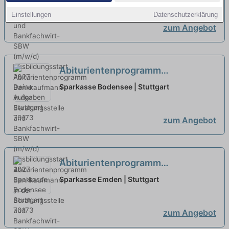
Beratungsstelle und Bankfachwirt-
Einstellungen
Datenschutzerklärung
SBW (m/w/d) Ausbildungsstart
zum Angebot
2027
neu
Abiturientenprogramm
Bankkaufmann in der
Sparkasse Bodensee | Stuttgart
Beratungsstelle und Bankfachwirt-
SBW (m/w/d) Ausbildungsstart
zum Angebot
2027
Abiturientenprogramm
Bankkaufmann in der
Sparkasse Emden | Stuttgart
Beratungsstelle und Bankfachwirt-
SBW (m/w/d) Ausbildungsstart
zum Angebot
2027
neu