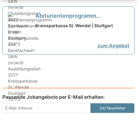
Abiturientenprogramm
Bankkaufmann in der
Kreissparkasse St. Wendel | Stuttgart
Beratungsstelle und Bankfachwirt-
SBW (m/w/d) Ausbildungsstart
zum Angebot
2027
neu
Passende Jobangebote per E-Mail erhalten:
Job Newsletter