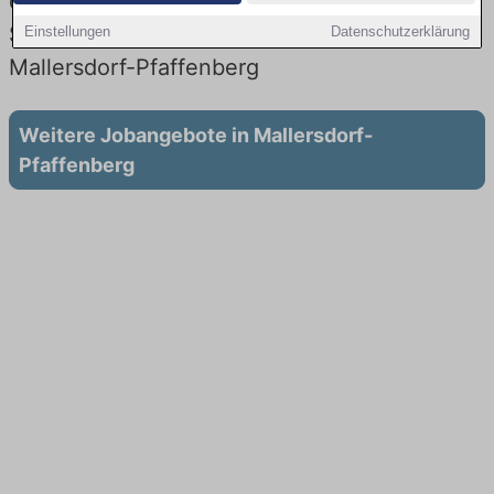
der Stadt: Aktuell gibt es keine
Stellenangebote für Ausbildung in
Einstellungen
Datenschutzerklärung
Mallersdorf-Pfaffenberg
Weitere Jobangebote in Mallersdorf-
Pfaffenberg