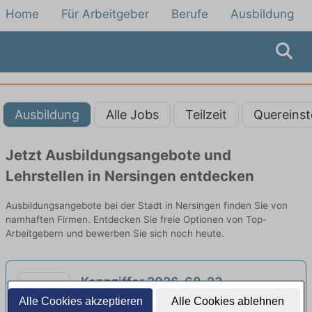
Home
Für Arbeitgeber
Berufe
Ausbildung
Ausbildung
Alle Jobs
Teilzeit
Quereinst
Jetzt Ausbildungsangebote und
Lehrstellen in Nersingen entdecken
Ausbildungsangebote bei der Stadt in Nersingen finden Sie von
namhaften Firmen. Entdecken Sie freie Optionen von Top-
Arbeitgebern und bewerben Sie sich noch heute.
Kennziffer 2026-68-23,
Bibliothekar m/w/d im Amt für
Alle Cookies akzeptieren
Alle Cookies ablehnen
BITE GmbH | Ulm