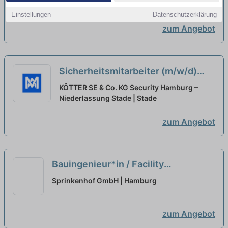
Betriebssanitäter oder
Niederlassung Stade | Stade
Einstellungen
Datenschutzerklärung
Feuerwehrkraft 4-Tage Woche in
zum Angebot
Stade
neu
Sicherheitsmitarbeiter (m/w/d)
idealerweise mit Ausbildung
KÖTTER SE & Co. KG Security Hamburg –
Betriebssanitäter oder
Niederlassung Stade | Stade
Feuerwehrkraft 4-Tage Woche in
zum Angebot
Stade
neu
Bauingenieur*in / Facility
Manager*in (m/w/d) Polizei- und
Sprinkenhof GmbH | Hamburg
Feuerwehrimmobilien
neu
zum Angebot