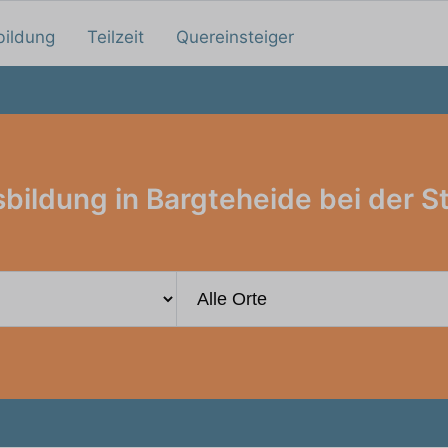
bildung
Teilzeit
Quereinsteiger
bildung in Bargteheide bei der S