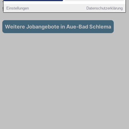
Stadt: Aktuell gibt es keine Stellenangebote
für Ausbildung in Aue-Bad Schlema
Einstellungen
Datenschutzerklärung
Weitere Jobangebote in Aue-Bad Schlema