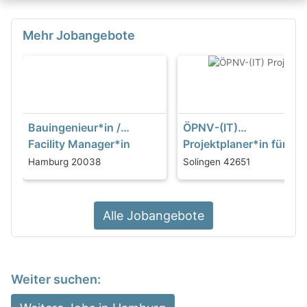
Mehr Jobangebote
Bauingenieur*in /
ÖPNV-(IT)
Facility Manager*in
Projektplaner*in für de
(m/w/d) Polizei- und
Stadtverkehr in Solinge
Hamburg 20038
Solingen 42651
Feuerwehrimmobilien
(m/w/d) - Stadtwerke
Solingen GmbH -
Verkehrsbetrieb
Alle Jobangebote
Weiter suchen: